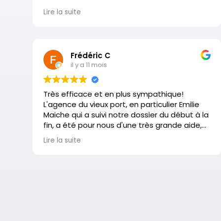
notre maison et l'achat de la nouvelle
Lire la suite
bouclée en 1 mois.
Encore merci.
Frédéric C
il y a 11 mois
Très efficace et en plus sympathique!
L'agence du vieux port, en particulier Emilie
Maiche qui a suivi notre dossier du début à la
fin, a été pour nous d'une très grande aide,
pendant les presque un an qu'ont duré nos
Lire la suite
recherches et notre achat: contacts
réguliers pour proposer des biens, sens de
l'écoute, grande disponibilité, conseils
pertinents et pas motivés par le seul but de
réaliser l'affaire au plus vite.
Je recommande vivement