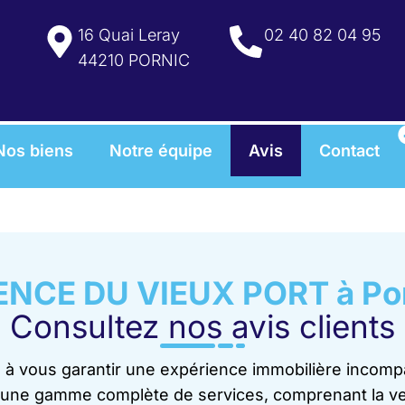
16 Quai Leray
02 40 82 04 95
44210 PORNIC
Nos biens
Notre équipe
Avis
Contact
NCE DU VIEUX PORT à Po
Consultez nos avis clients
vous garantir une expérience immobilière incompar
une gamme complète de services, comprenant la vent