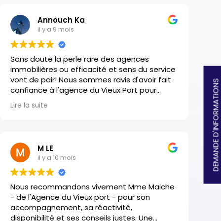
Annouch Ka
il y a 9 mois
Sans doute la perle rare des agences
immobilières ou efficacité et sens du service
vont de pair! Nous sommes ravis d'avoir fait
DEMANDE D'INFORMATIONS
confiance à l'agence du Vieux Port pour
l'acquisition de notre résidence secondaire.
Lire la suite
Mme Maiche nous a accompagnés tout au
long de notre projet avec beaucoup de
professionnalisme, de disponibilité et
d'écoute.
M LE
Un grand Merci.
il y a 10 mois
Nous recommandons vivement Mme Maiche
- de l'Agence du Vieux port - pour son
accompagnement, sa réactivité,
disponibilité et ses conseils justes. Une