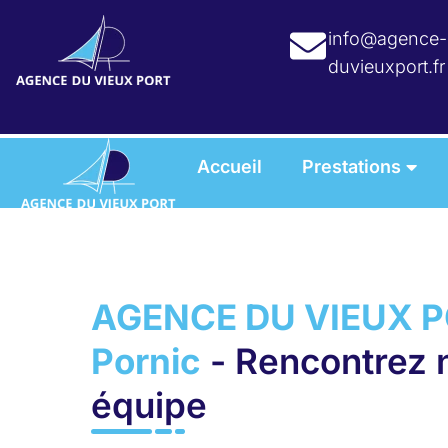
info@agence-
duvieuxport.fr
Accueil
Prestations
AGENCE DU VIEUX P
Pornic
- Rencontrez 
équipe