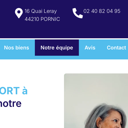
16 Quai Leray
02 40 82 04 95
44210 PORNIC
Nos biens
Notre équipe
Avis
Contact
ORT à
notre