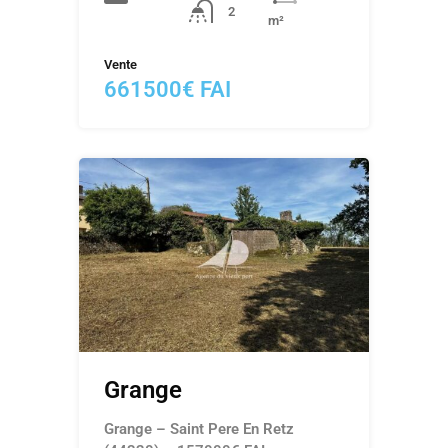
2
m²
Vente
661500€ FAI
Grange
Grange – Saint Pere En Retz