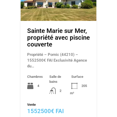
Sainte Marie sur Mer,
propriété avec piscine
couverte
Propriété – Pornic (44210) –
1552500€ FAI Exclusivité Agence
du…
Chambres
Salle de
Surface
bains
4
205
2
m²
Vente
1552500€ FAI