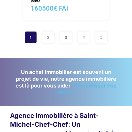
Vente
160500€ FAI
1
2
3
4
5
Un achat immobilier est souvent un
projet de vie, notre agence immobilière
est là pour vous aider
à concrétiser vos
rêves.
Agence immobilière à Saint-
Michel-Chef-Chef: Un