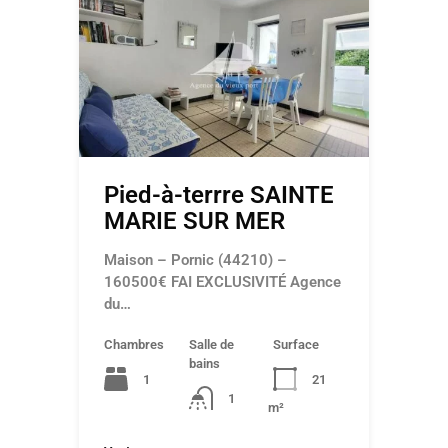
Pied-à-terrre SAINTE
MARIE SUR MER
Maison – Pornic (44210) –
160500€ FAI EXCLUSIVITÉ Agence
du…
Chambres
Salle de
Surface
bains
1
21
1
m²