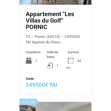
Appartement "Les
Villas du Golf"
PORNIC
T2 – Pornic (44210) – 249500€
FAI Agence du Vieux…
Chambres
Salle de
Surface
bains
1
44
1
m²
Vente
249500€ FAI
A la une