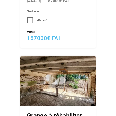
(44320) – 157000€ FAI…
Surface
46
m²
Vente
157000€ FAI
Grange à réhabiliter