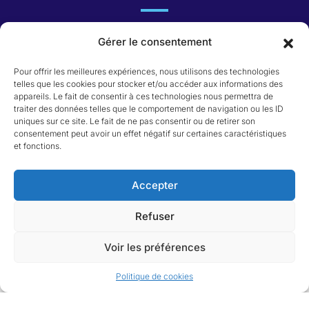
Agence Immobilière saint père en retz
Gérer le consentement
Honoraires
Pour offrir les meilleures expériences, nous utilisons des technologies
telles que les cookies pour stocker et/ou accéder aux informations des
appareils. Le fait de consentir à ces technologies nous permettra de
Catégorie du bien
traiter des données telles que le comportement de navigation ou les ID
uniques sur ce site. Le fait de ne pas consentir ou de retirer son
consentement peut avoir un effet négatif sur certaines caractéristiques
Appartement
et fonctions.
Immeuble
Local commercial
Maison
Accepter
Terrain
Refuser
Voir les préférences
Politique de cookies
Agence du Vieux Port
Mentions légales
Gérer le consentement