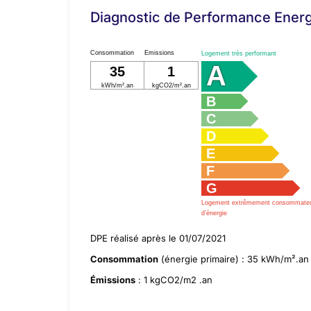
Diagnostic de Performance Ener
Consommation
Emissions
Logement très performant
A
35
1
kWh/m².an
kgCO2/m².an
B
C
D
E
F
G
Logement extrêmement consommate
d’énergie
DPE réalisé après le 01/07/2021
Consommation
(énergie primaire) : 35 kWh/m².an
Émissions
: 1 kgCO2/m2 .an