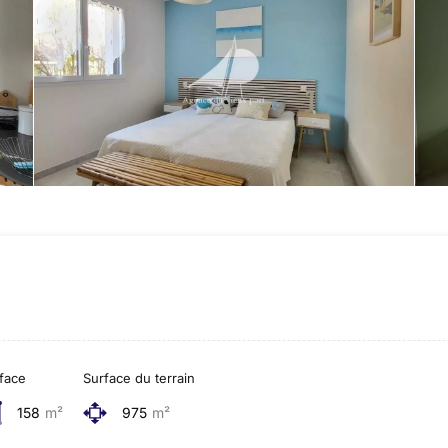
face
Surface du terrain
158
m²
975
m²