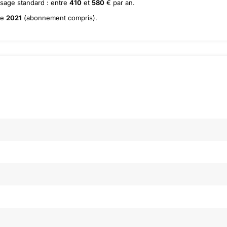
usage standard : entre
410
et
580
€ par an.
ée
2021
(abonnement compris).