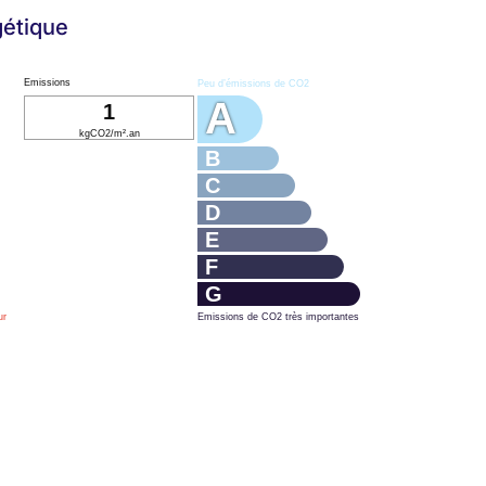
gétique
Emissions
Peu d’émissions de CO2
A
1
kgCO2/m².an
B
C
D
E
F
G
ur
Emissions de CO2 très importantes