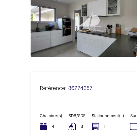
Référence:
86774357
Chambre(s)
SDB/SDE
Stationnement(s)
Sur
4
3
1