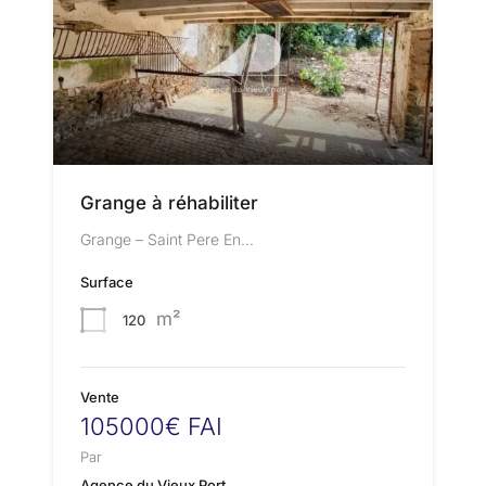
Grange à réhabiliter
Grange – Saint Pere En…
Surface
m²
120
Vente
105000€ FAI
Par
Agence du Vieux Port