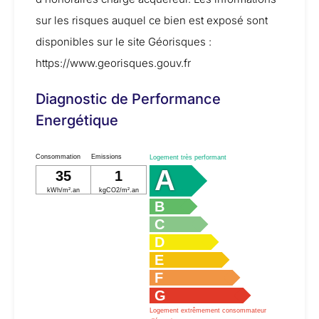
sur les risques auquel ce bien est exposé sont
disponibles sur le site Géorisques :
https://www.georisques.gouv.fr
Diagnostic de Performance
Energétique
Consommation
Emissions
Logement très performant
A
35
1
kWh/m².an
kgCO2/m².an
B
C
D
E
F
G
Logement extrêmement consommateur