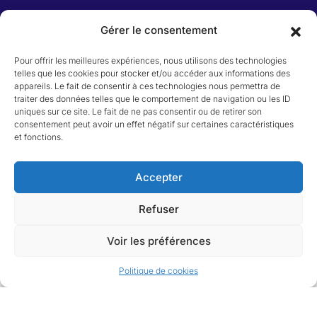
Gérer le consentement
Honoraires
Pour offrir les meilleures expériences, nous utilisons des technologies
telles que les cookies pour stocker et/ou accéder aux informations des
appareils. Le fait de consentir à ces technologies nous permettra de
Catégorie du bien
traiter des données telles que le comportement de navigation ou les ID
uniques sur ce site. Le fait de ne pas consentir ou de retirer son
consentement peut avoir un effet négatif sur certaines caractéristiques
Appartement
et fonctions.
Immeuble
Local commercial
Maison
Accepter
Terrain
Refuser
Voir les préférences
Agence du Vieux Port
Politique de cookies
Agence du Vieux Port
Mentions légales
Gérer le consentement
Politique de confidentialité