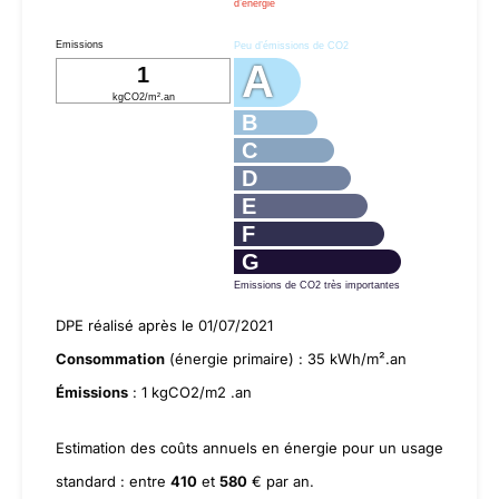
d’énergie
Emissions
Peu d’émissions de CO2
A
1
kgCO2/m².an
B
C
D
E
F
G
Emissions de CO2 très importantes
DPE réalisé après le 01/07/2021
Consommation
(énergie primaire) : 35 kWh/m².an
Émissions
: 1 kgCO2/m2 .an
Estimation des coûts annuels en énergie pour un usage
standard : entre
410
et
580
€ par an.