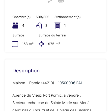
Chambre(s)
SDB/SDE
Stationnement(s)
4
3
1
Surface
Surface du terrain
158
m²
975
m²
Description
Maison – Pornic (44210) –
1050000€ FAI
Agence du Vieux Port Pornic, à vendre :
Secteur recherché de Sainte Marie sur Mer à
deux pas du bourg et de la plage des Sablons,