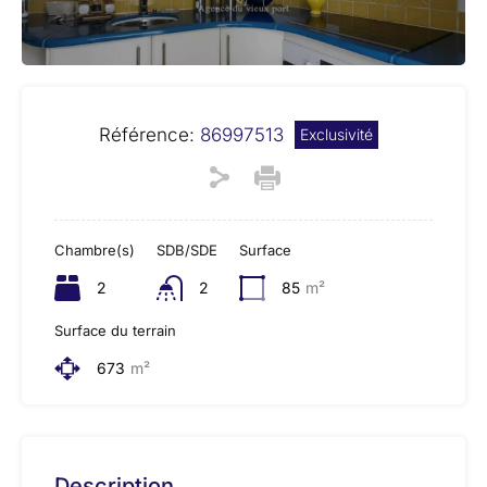
Référence:
86997513
Exclusivité
Chambre(s)
SDB/SDE
Surface
2
2
85
m²
Surface du terrain
673
m²
Description