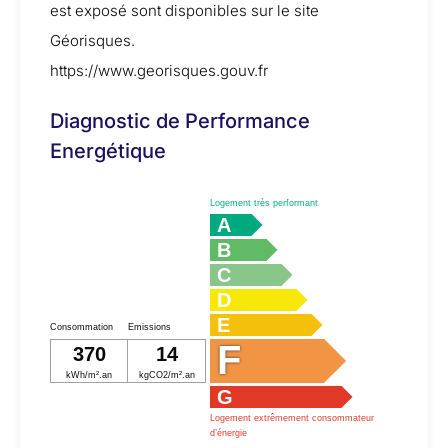
est exposé sont disponibles sur le site
Géorisques.
https://www.georisques.gouv.fr
Diagnostic de Performance
Energétique
Logement très performant
A
B
C
D
E
Consommation
Emissions
F
370
14
kWh/m².an
kgCO2/m².an
G
Logement extrêmement consommateur
d’énergie