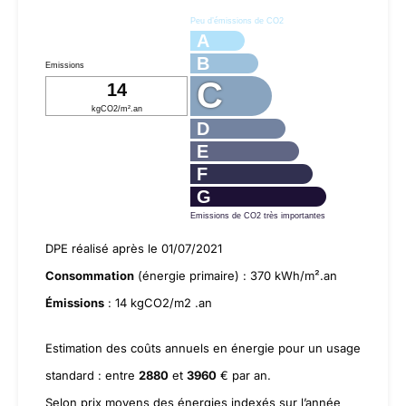
Peu d’émissions de CO2
A
B
Emissions
C
14
kgCO2/m².an
D
E
F
G
Emissions de CO2 très importantes
DPE réalisé après le 01/07/2021
Consommation
(énergie primaire) : 370 kWh/m².an
Émissions
: 14 kgCO2/m2 .an
Estimation des coûts annuels en énergie pour un usage
standard : entre
2880
et
3960
€ par an.
Selon prix moyens des énergies indexés sur l’année