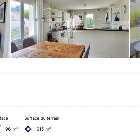
face
Surface du terrain
96
m²
615
m²