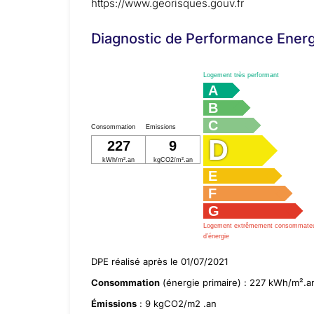
https://www.georisques.gouv.fr
Diagnostic de Performance Ener
Logement très performant
A
B
C
Consommation
Emissions
D
227
9
kWh/m².an
kgCO2/m².an
E
F
G
Logement extrêmement consommate
d’énergie
DPE réalisé après le 01/07/2021
Consommation
(énergie primaire) : 227 kWh/m².a
Émissions
: 9 kgCO2/m2 .an