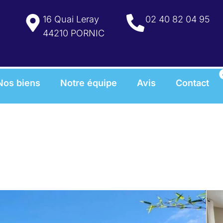
16 Quai Leray
02 40 82 04 95
44210 PORNIC
Nos biens
Notre équipe
Avis
Contact