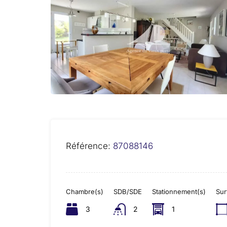
Référence:
87088146
Chambre(s)
SDB/SDE
Stationnement(s)
Sur
3
2
1