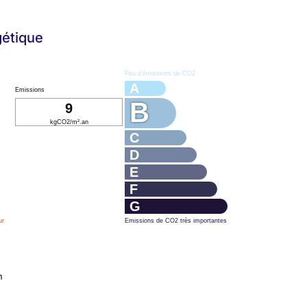
gétique
Peu d’émissions de CO2
A
Emissions
B
9
kgCO2/m².an
C
D
E
F
G
ur
Emissions de CO2 très importantes
n