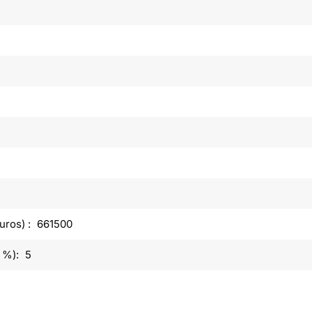
uros) :
661500
 %):
5