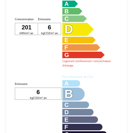
A
B
C
Consommation
Emissions
D
201
6
kWh/m².an
kgCO2/m².an
E
F
G
Logement extrêmement consommateur
d’énergie
Peu d’émissions de CO2
A
Emissions
B
6
kgCO2/m².an
C
D
E
F