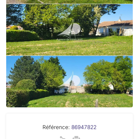
Référence:
86947822