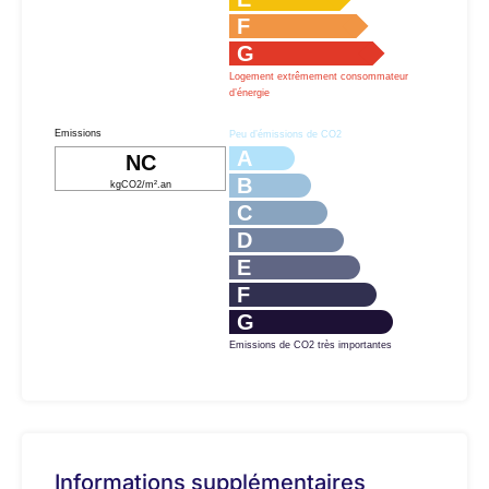
F
G
Logement extrêmement consommateur
d’énergie
Emissions
Peu d’émissions de CO2
A
NC
B
kgCO2/m².an
C
D
E
F
G
Emissions de CO2 très importantes
Informations supplémentaires