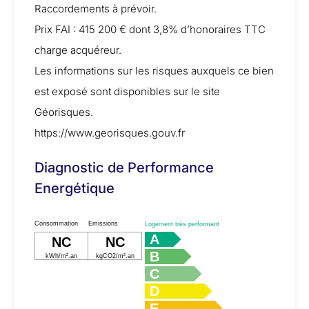
Raccordements à prévoir.
Prix FAI : 415 200 € dont 3,8% d’honoraires TTC
charge acquéreur.
Les informations sur les risques auxquels ce bien
est exposé sont disponibles sur le site
Géorisques.
https://www.georisques.gouv.fr
Diagnostic de Performance
Energétique
Consommation
Emissions
Logement très performant
A
NC
NC
B
kWh/m².an
kgCO2/m².an
C
D
E