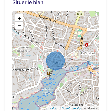
Situer le bien
+
−
| ©
contributors
Leaflet
OpenStreetMap