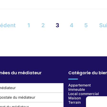
cédent
1
2
3
4
5
Su
nées du médiateur
Catégorie du bie
Appartement
médiateur
Immeuble
Local commercial
postale du médiateur
Maison
Terrain
rnet du médiateur