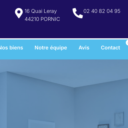
16 Quai Leray
02 40 82 04 95
44210 PORNIC
Nos biens
Notre équipe
Avis
Contact