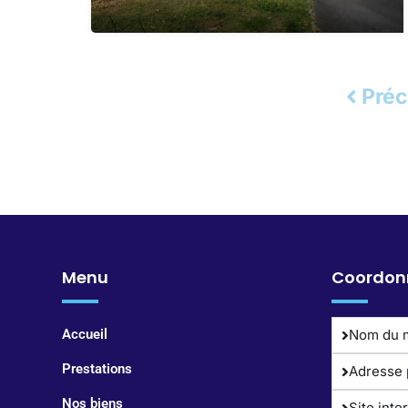
Pré
Menu
Coordon
Accueil
Nom du 
Prestations
Adresse 
Nos biens
Site inte