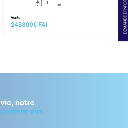
DEMANDE D'INFORMATIONS
1
m²
Vente
243800€ FAI
vie, notre
crétiser vos