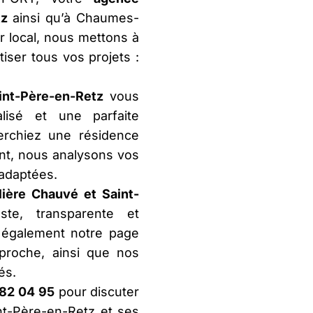
tz
ainsi qu’à Chaumes-
r local, nous mettons à
iser tous vos projets :
int-Père-en-Retz
vous
lisé et une parfaite
rchiez une résidence
ent, nous analysons vos
 adaptées.
ière
Chauvé et Saint-
te, transparente et
z également notre page
pproche, ainsi que nos
és.
82 04 95
pour discuter
nt-Père-en-Retz et ses