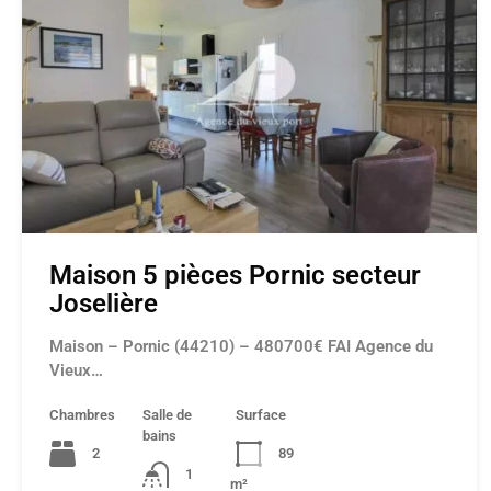
Maison 5 pièces Pornic secteur
Joselière
Maison – Pornic (44210) – 480700€ FAI Agence du
Vieux…
Chambres
Salle de
Surface
bains
2
89
1
m²