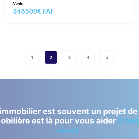
Vente
346500€ FAI
1
2
3
4
5
immobilier est souvent un projet de 
bilière est là pour vous aider
à con
rêves.