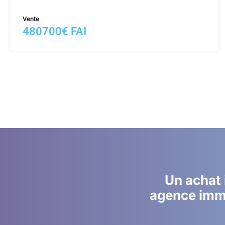
Vente
480700€ FAI
Un achat 
agence immo