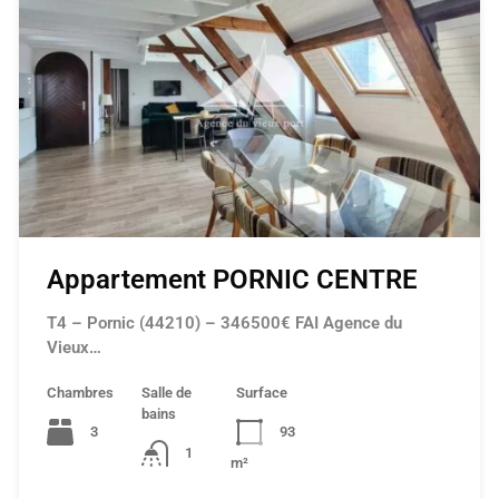
Appartement PORNIC CENTRE
T4 – Pornic (44210) – 346500€ FAI Agence du
Vieux…
Chambres
Salle de
Surface
bains
3
93
1
m²