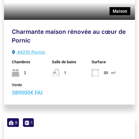
389000€ FAI
Maison
9
1
Maison 4 pièces plain-pied LE CLION
SUR MER
44210 Pornic
Chambres
Salle de bains
Surface
3
1
84
m²
Vente
347000€ FAI
Maison