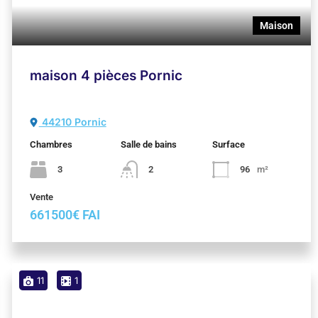
661500€ FAI
Maison
11
1
Maison 6 pièces Sainte Marie sur Mer
44210 Pornic
Chambres
Salle de bains
Surface
4
3
158
m²
Vente
1050000€ FAI
Appartement