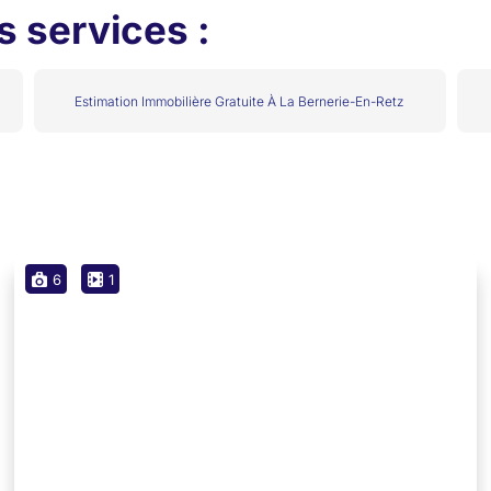
 services :
Estimation Immobilière Gratuite À La Bernerie-En-Retz
Maison
6
1
Charmante maison rénovée au cœur de
Pornic
44210 Pornic
Chambres
Salle de bains
Surface
2
1
50
m²
Vente