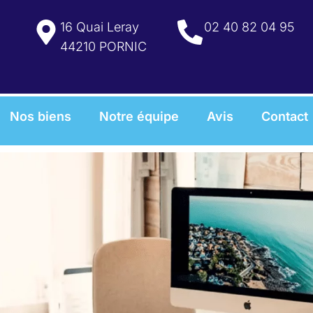
16 Quai Leray
02 40 82 04 95
44210 PORNIC
Nos biens
Notre équipe
Avis
Contact