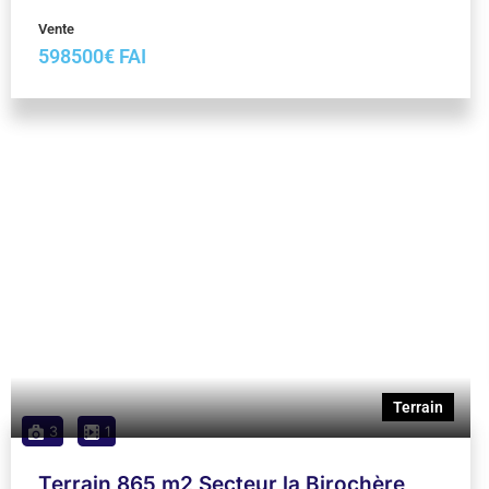
Vente
598500€ FAI
Terrain
3
1
Terrain 865 m2 Secteur la Birochère
44210 Pornic
Surface
860
m²
Vente
415200€ FAI
Maison