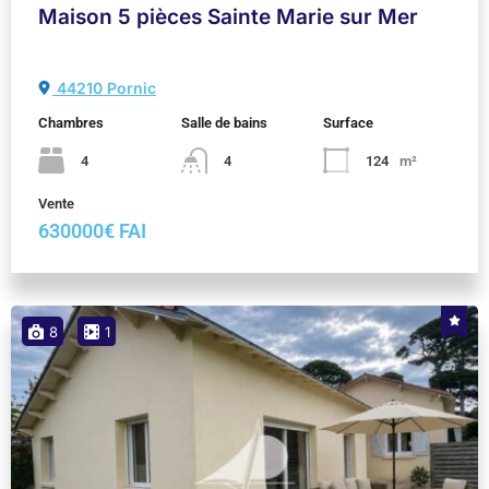
Maison 5 pièces Sainte Marie sur Mer
44210 Pornic
Chambres
Salle de bains
Surface
4
4
124
m²
Vente
630000€ FAI
8
1