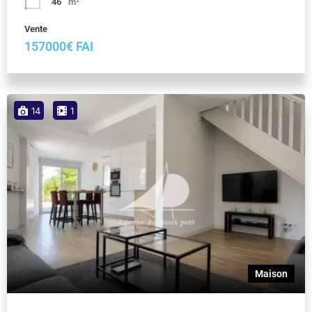
46
m²
Vente
157000€ FAI
14
1
Maison