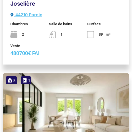
Joselière
44210 Pornic
Chambres
Salle de bains
Surface
2
1
89
m²
Vente
480700€ FAI
8
1