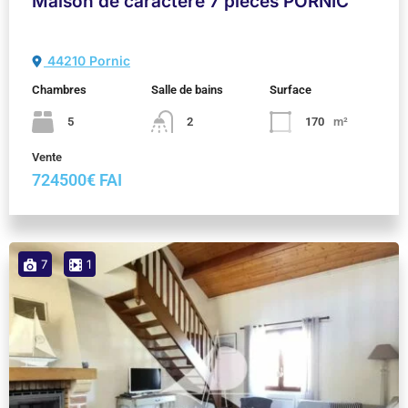
Maison de caractère 7 pièces PORNIC
44210 Pornic
Chambres
Salle de bains
Surface
5
2
170
m²
Vente
724500€ FAI
7
1