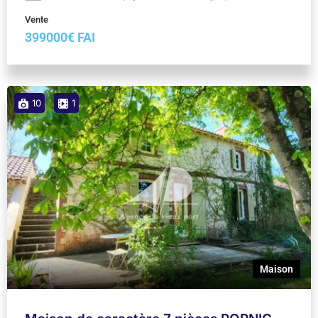
Vente
399000€ FAI
10
1
Maison