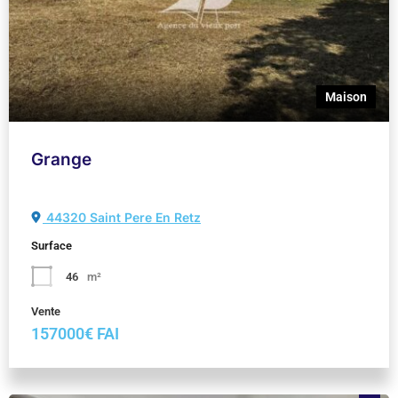
Maison
Grange
44320 Saint Pere En Retz
Surface
46
m²
Vente
157000€ FAI