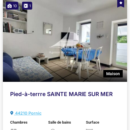
10
1
Maison
Pied-à-terrre SAINTE MARIE SUR MER
44210 Pornic
Chambres
Salle de bains
Surface