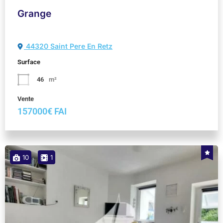
Grange
44320 Saint Pere En Retz
Surface
46
m²
Vente
157000€ FAI
10
1