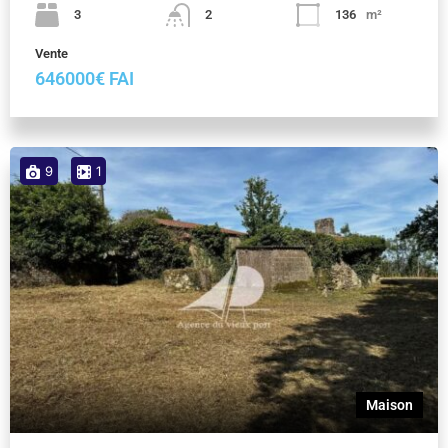
3
2
136
m²
Vente
646000€ FAI
9
1
Maison