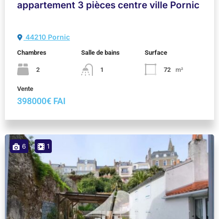
appartement 3 pièces centre ville Pornic
44210 Pornic
Chambres
Salle de bains
Surface
2
1
72
m²
Vente
398000€ FAI
6
1