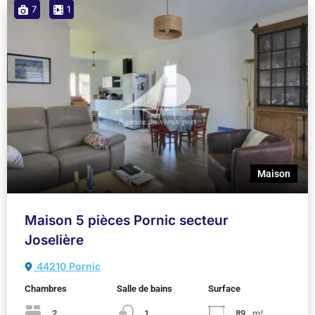
7
1
Maison
Maison 5 pièces Pornic secteur
Joselière
44210 Pornic
Chambres
Salle de bains
Surface
2
1
89
m²