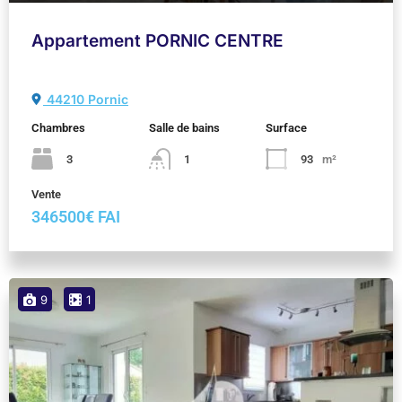
Appartement PORNIC CENTRE
44210 Pornic
Chambres
Salle de bains
Surface
3
1
93
m²
Vente
346500€ FAI
9
1