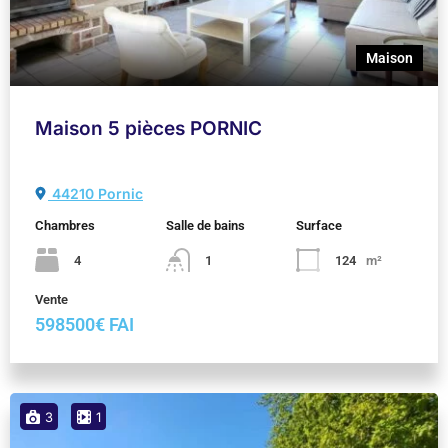
Maison
Maison 5 pièces PORNIC
44210 Pornic
Chambres
Salle de bains
Surface
4
1
124
m²
Vente
598500€ FAI
3
1