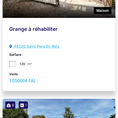
Maison
Grange à réhabiliter
44320 Saint Pere En Retz
Surface
120
m²
Vente
105000€ FAI
9
1