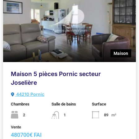
Maison
Maison 5 pièces Pornic secteur
Joselière
44210 Pornic
Chambres
Salle de bains
Surface
2
1
89
m²
Vente
480700€ FAI