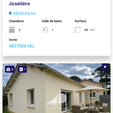
Joselière
44210 Pornic
Chambres
Salle de bains
Surface
2
1
89
m²
Vente
480700€ FAI
8
1