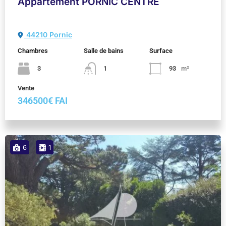
Appartement PORNIC CENTRE
44210 Pornic
Chambres
Salle de bains
Surface
3
1
93
m²
Vente
346500€ FAI
6
1