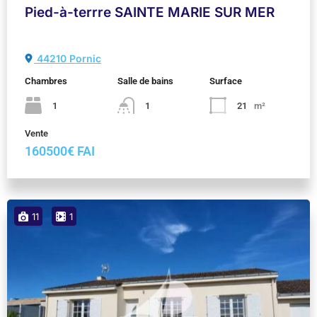
Pied-à-terrre SAINTE MARIE SUR MER
44210 Pornic
Chambres
Salle de bains
Surface
1
1
21
m²
Vente
160500€ FAI
11
1