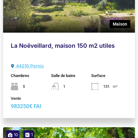
Maison
La Noëveillard, maison 150 m2 utiles
44210 Pornic
Chambres
Salle de bains
Surface
5
1
131
m²
Vente
983250€ FAI
10
1