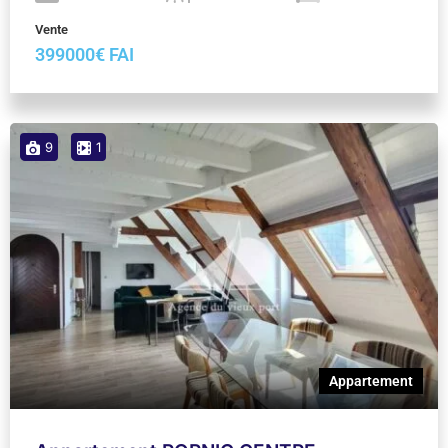
Vente
399000€ FAI
9
1
Appartement