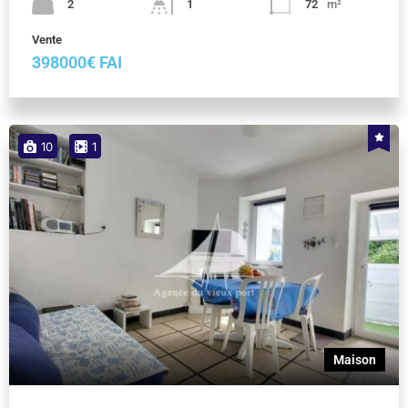
2
1
72
m²
Vente
398000€ FAI
10
1
Maison