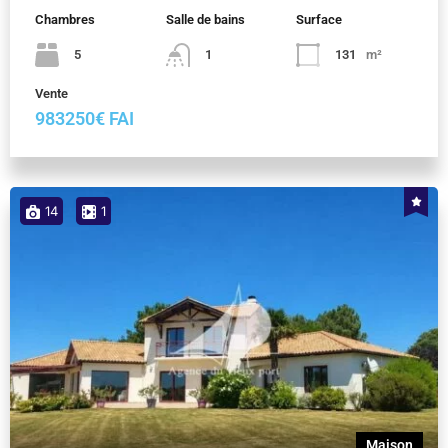
Chambres
Salle de bains
Surface
5
1
131
m²
Vente
983250€ FAI
14
1
Maison