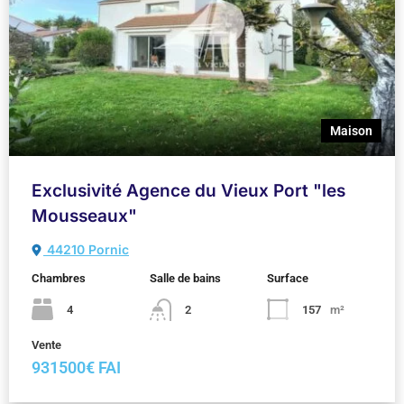
Maison
Exclusivité Agence du Vieux Port "les
Mousseaux"
44210 Pornic
Chambres
Salle de bains
Surface
4
2
157
m²
Vente
931500€ FAI