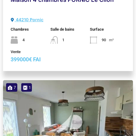
44210 Pornic
Chambres
Salle de bains
Surface
4
1
90
m²
Vente
399000€ FAI
7
1