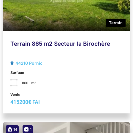
Terrain
Terrain 865 m2 Secteur la Birochère
44210 Pornic
Surface
860
m²
Vente
415200€ FAI
14
1