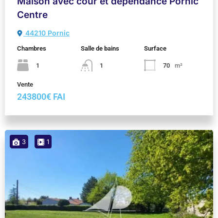
Maison avec cour et dépendance Pornic
Centre
44210 Pornic
Chambres
Salle de bains
Surface
1
1
70
m²
Vente
243800€ FAI
3
1