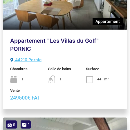
Appartement
Appartement "Les Villas du Golf"
PORNIC
44210 Pornic
Chambres
Salle de bains
Surface
1
1
44
m²
Vente
249500€ FAI
9
1